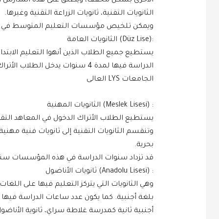
الأخرى بشكل مخفف، ويطلق على هذه المدارس أ
الثانويات التقنية، ثانويات الزراعة التقنية وغيرها.
ويمكن تلخيص مؤسسات التعليم المتوسط في ترك
:(Düz Lise) الثانويات العامة
يستطيع جميع الطلاب الذين أنهوا التعليم الابتدائ
الجامعات LYS العالى
: (Meslek Lisesi) الثانويات المهنية
يستطيع الطلاب الأتراك الدخول في المعاهد التقنية
وتنقسم الثانويات التقنية إلى ثانويات فنية مهنية
بحرية.
قد تزداد سنوات الدراسة في هذه المؤسسات سنة
: (Anadolu Lisesi) ثانويات الأناضول
وهي الثانويات التي يتركز التعليم فيها على اللغا
بلغة أجنبية. كما يكون عدد ساعات الدراسة فيها أك
أجنبية ثانية كمدرسة غلاطة سراي، ثانوية الأناض