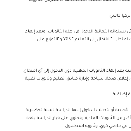
سماء مختلفة بحسب تخصصاتها كالمدارس الثانوية،
يا كالآتي:
ي بسنواته الثمانية الدخول في هذه الثانويات. وبعد إنهاء
الدراسة فيها لمدة 4 سنوات يدخل الطلاب الأتراك امتحاني “الانتقال إلى التعليم “.YGS و”التوزيع على
 بعد إنهاء الثانويات المهنية دون الدخول إلى أي امتحان.
، إعلام، صحة، سياحة وإدارة فنادق، تعليم وثانويات تقنية
 إضافية.
ت الأجنبية أو يتطلب الدخول إليها الدراسة لسنة تحضيرية
بر من الثانويات العادية وتحتوي على خيار الدراسة بلغة
ول في قاضي كوي، وثانوية اسطنبول.