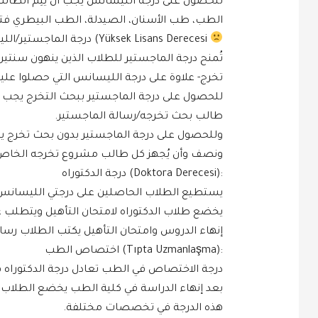
الطب، طب الأسنان، الصيدلة، الطب البيطري فتختلف هذه ال
Yüksek Lisans Derecesi) درجة الماجستير/الليسانس العالي
تُمنح درجة الماجستير للطلاب الذين ينهون سنت
تخرج- علاوة على درجة الليسانس التي حصلوا عليه
طالب بحث تخرجه/رسالة الماجستير.
ونصف وأن يُجهز كل طالب مشروع تخرجه الخاص
:(Doktora Derecesi) درجة الدكتوراه
يستطيع الطلاب الحاصلين على درجتي الليسانس و
إنهاء الدروس وامتحان التأهيل يكتب الطلاب رسا
:(Tıpta Uzmanlaşma) اختصاص الطب
درجة الاختصاص في الطب تعادل درجة الدكتوراه 
هذه الدرجة في تخصصات مختلفة.