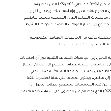
العالي، ولدخول الجامعات يجب عليهم الخضوع لامتحان ÖYSM وامتحانَي YGS وLYS الذَين تحضرهما
لي التركي YÖK والحصول على مجموع نقاط معين يؤهلهم لذلك. وبعد أن تقوم
على مؤسسات التعليم العالي المختلفة بحسب نقاطهم
خضوع إلى اختبار المواهب الخاصة، ولكن هذا الشرط
مختلفة تتألف من الجامعات، المعاهد التكنولوجية
ديمية العسكرية وأكاديمية الشرطة).
ة الدخول إلى الجامعات/المعاهد التقنية دون أي امتحانات،
ى الجامعات التقنية عليهم الخضوع إلى امتحان الانتقال
 إلى سنتين، ويحتوي بعضها على سنة تحضيرية بلغة
لي من هذه المؤسسات يستطيع الطلاب الدخول إلى
الجامعات بعد الخضوع لامتحان الانتقال الرأسي (DGS) الذي يمكنهم من الحصول على شهادة جامعية بعد