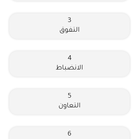
3​
التفوق
4
الانضباط
5
التعاون
6