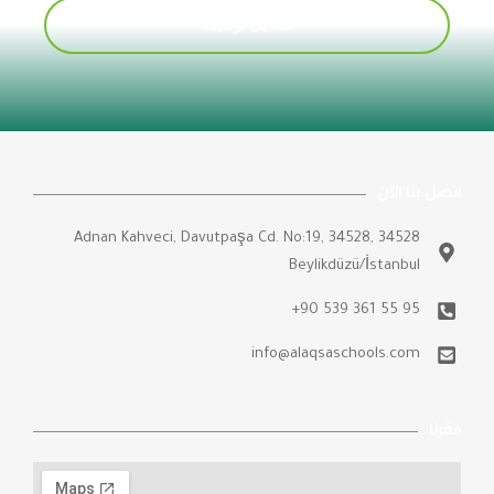
تسجيل لوظيفة
اتصل بنا الآن
Adnan Kahveci, Davutpaşa Cd. No:19, 34528, 34528
Beylikdüzü/İstanbul
95 55 361 539 90+
info@alaqsaschools.com
مقرنا