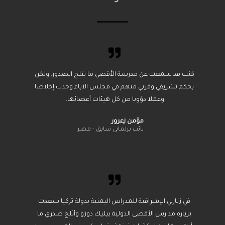
كنت قد سمعت عن مدرسة الأقصي ما يثلج الصدور..ولكن
بحكم تشريفي وقربي منهم في مجلس الآباء وجدت إخلاصا
وعملا دؤوبا من كل هيئات أعضائها..
مؤمن زعرور
نائب برلمانى سابق - مصر
في زيارتي الإشرافية للمدراس اليمنية بدولة تركيا سعدت
بزيارة مدارس الأقصى الدولية بيليك دوزو وأثلج صدري ما