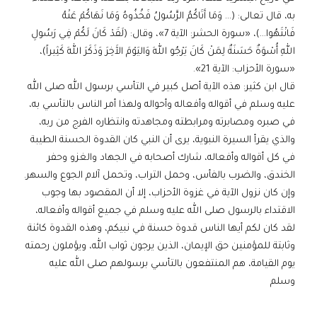
به، قال تعالى: (… وَمَا آَتَاكُمُ الرَّسُولُ فَخُذُوهُ وَمَا نَهَاكُمْ عَنْهُ
فَانْتَهُوا…)، «سورة الحشر: الآية 7»، وقال: (لَقَدْ كَانَ لَكُمْ فِي رَسُولِ
اللهِ أُسْوَةٌ حَسَنَةٌ لِمَنْ كَانَ يَرْجُو اللهَ وَاليَوْمَ الآَخِرَ وَذَكَرَ اللهَ كَثِيراً)،
«سورة الأحزاب: الآية 21».
قال ابن كثير: هذه الآية أصل كبير في التأسي برسول الله صلى الله
عليه وسلم في أقواله وأفعاله وأحواله ولهذا أمر الناس بالتأسي به،
في صبره ومصابرته ومرابطته ومجاهدته وانتظاره الفرج من ربه،
والذي يقرأ السيرة النبوية، يرى أن النبي كان القدوة الحسنة الطيبة
في كل أقواله وأفعاله، شارك أصحابه في الجهاد والغزو وحفر
الخندق، والضرب بالفأس، وحمل التراب، وتحمل آلام الجوع والسهر.
وإن كان نزول الآية في غزوة الأحزاب، إلا أن المقصود بها وجوب
الاقتداء بالرسول صلى الله عليه وسلم في جميع أقواله وأفعاله،
لقد كان لكم أيها الناس قدوة حسنة في نبيكم، وهذه القدوة كائنة
وثابتة للمؤمنين حق الإيمان، الذين يرجون ثواب الله، ويؤملون رحمته
يوم القيامة، هم المنتفعون بالتأسي برسولهم صلى الله عليه
وسلم