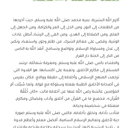
أكرم الله البشرية، بنبيه محمد صلى الله عليه وسلم، حيث أخرجها
من الظلمات إلى النور، ومن الذل إلى العز والكرامة، ومن الجهل إلى
العلم، ومن الضلالة إلى الهدى ،ومن الغي إلى الرشاد،أبطل عادات
الوثنية، وقضى على معالم الشرك، من ظلم وجور، واستعباد وتكبر،
إلى عدل ومساواة الإسلام، وتواضع وتسامح، أنقذ الله به الناس
من النار، إلى الجنة دار القرار.
والاقتداء بالنبي صلى الله عليه وسلم، ومعرفة شمائله، ترشد
المسلم إلى مكارم الأخلاق، وتعينه على اكتسابها، هو القدوة التي
ترجمت المنهج الإسلامي وأخلاقه إلى حقيقة وواقع، فكان يغرس
في أصحابه الأخلاق الطيبة بفعله وسلوكه مع قوله، ولما سُئِلَت أم
المؤمنين عائشة رضي الله عنها عن أخلاقه قالت: «كان خُلُقُهُ
القُرآن»، فجميع ما في القرآن من أخلاق وآداب وفضائل ومكارم،
متمثلة في شخصيته وحياته،
فتأدب بآدابه، وتخلق بأخلاقه، فالنبي صلى الله عليه وسلم صورة
حية لأخلاق وتعاليم الإسلام السامية، أفضل معلم وأعظم قدوة
في تاريخ البشرية كلها، أمرنا ربنا سبحانه بطاعته واتباعه والاقتداء