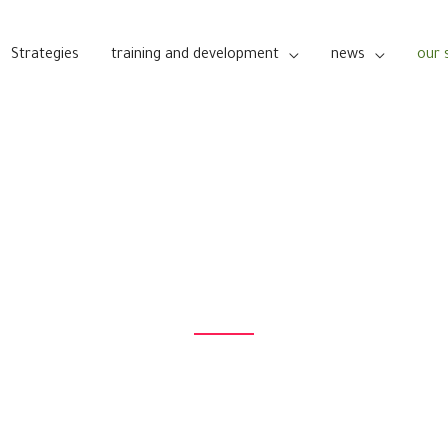
Strategies
training and development
news
our 
الموهوبون