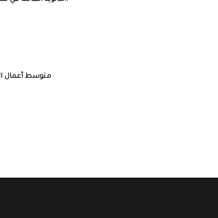
7- الثانوية العامة في مدرستنا تتبع المنهاج اليمني وتحتسب درجاته كالاتي:
10% متوسط أعمال 