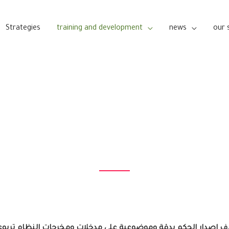
Strategies
training and development
news
our 
ام التقويم التربو
إصدار الحكم بدقة وموضوعية على مدخلات ومخرجات النظام تربوي. و