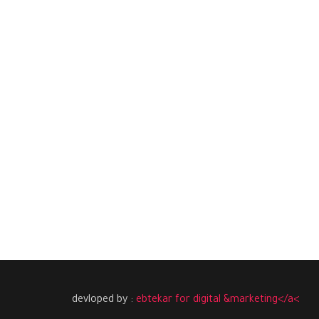
devloped by :
ebtekar for digital &marketing</a<