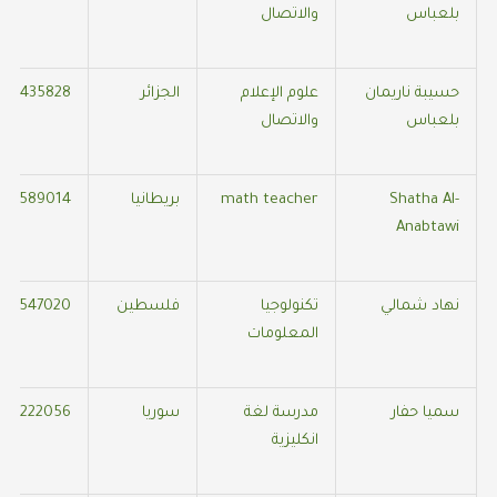
بلعباس
والاتصال
حسيبة ناريمان
علوم الإعلام
الجزائر
558435828
بلعباس
والاتصال
Shatha Al-
math teacher
بريطانيا
790589014
Anabtawi
نهاد شمالي
تكنولوجيا
فلسطين
373547020
المعلومات
سميا حفار
مدرسة لغة
سوريا
370222056
انكليزية