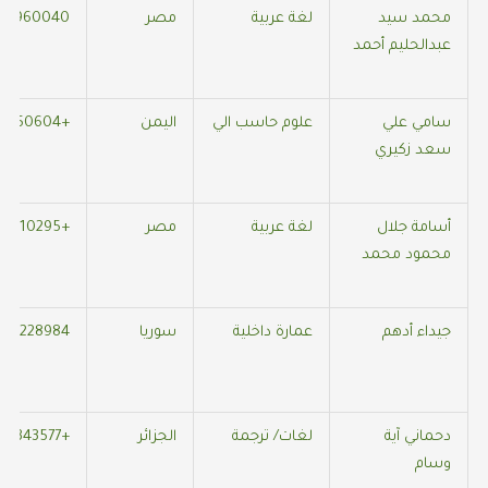
محمد سيد
لغة عربية
مصر
80960040
عبدالحليم أحمد
سامي علي
علوم حاسب الي
اليمن
+966559550604
سعد زكيري
أسامة جلال
لغة عربية
مصر
+966537110295
محمود محمد
جيداء أدهم
عمارة داخلية
سوريا
316228984
دحماني آية
لغات/ ترجمة
الجزائر
+213553343577
وسام