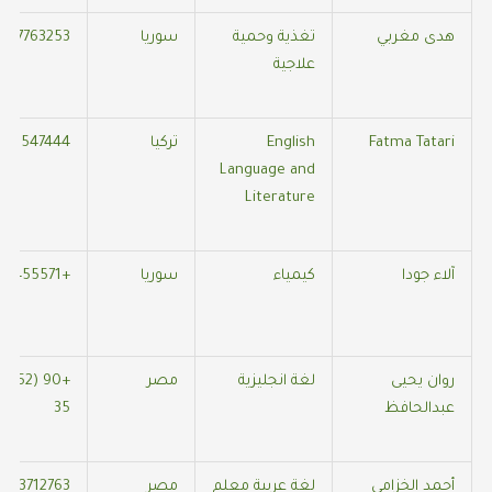
هدى مغربي
تغذية وحمية
سوريا
357763253
علاجية
Fatma Tatari
English
تركيا
525547444
Language and
Literature
آلاء جودا
كيمياء
سوريا
+905387455571
روان يحيى
لغة انجليزية
مصر
عبدالحافظ
35
أحمد الخزامي
لغة عربية معلم
مصر
0573712763