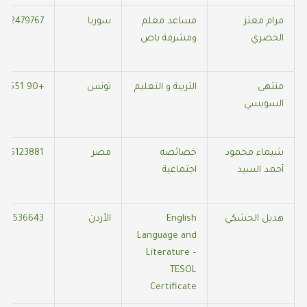
مرام معتز
مساعد معلم
سوريا
562479767
الخضري
ومشرفة باص
منتهى
التربية و التعليم
تونس
+90 551 002 54 71
السويسي
شيماء محمود
خصائصه
مصر
545123881
أحمد السيد
اجتماعية
هديل الحشكي
English
الأردن
796536643
Language and
Literature –
TESOL
Certificate