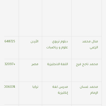
منال محمد
دبلوم تربوي
الأردن
522648725
الزعبي
علوم و رياضيات
محمد ناجح فرج
اللغة الانجليزية
مصر
+905451532097
محمد غسان
مدرس لغة
تركيا
377006074
الإمام
إنكليزية