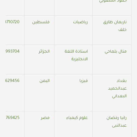
حمود الشعوبي
ناريمان طارق
رياضيات
فلسطين
058710720
خلف
منال بلماحي
استاذة اللغة
الجزائر
554993704
الانجليزية
بغداد
فيزيا
اليمن
425629456
عبدالحميد
البعداني
رانيا رمضان
علوم كيمياء
مصر
506769425
عبدالنبى