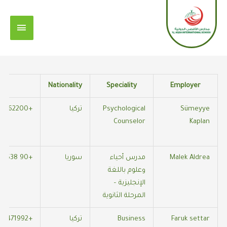
خطي
القائمة
لى
الرئيس
لمحتوى
elf
Nationality
Speciality
Employer
Sümeyye
Psychological
تركيا
+905313262200
Counselor
Kaplan
Malek Aldrea
مدرس أحياء
سوريا
+90 538 504 9149
وعلوم باللغة
الإنجليزية –
المرحلة الثانوية
Faruk settar
Business
تركيا
+905551471992