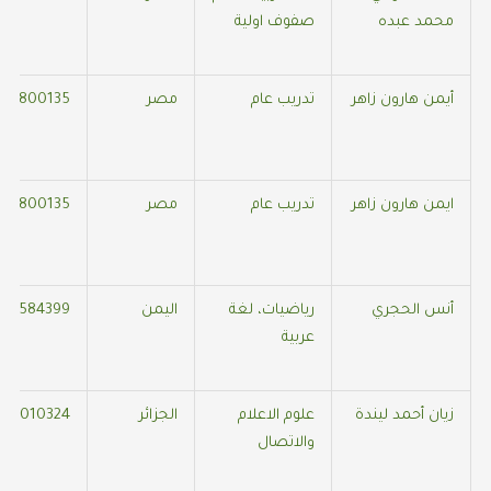
محمد عبده
صفوف اولية
أيمن هارون زاهر
تدريب عام
مصر
56800135
ايمن هارون زاهر
تدريب عام
مصر
56800135
أنس الحجري
رياضيات، لغة
اليمن
366584399
عربية
زيان أحمد ليندة
علوم الاعلام
الجزائر
054010324
والاتصال