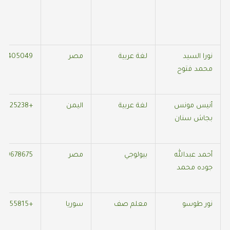
نورا السيد
لغة عربية
مصر
80405049
محمد فتوح
أنيس مونس
لغة عربية
اليمن
+967733625238
بجاش سنان
أحمد عبدالله
بيولوجي
مصر
569678675
جوده محمد
نور طوسو
معلم صف
سوريا
+905442855815