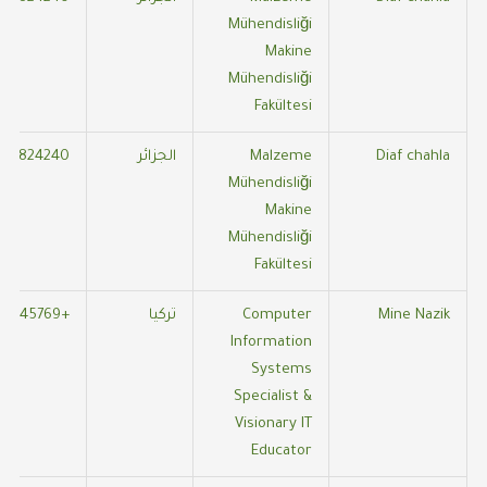
Mühendisliği
Makine
Mühendisliği
Fakültesi
Diaf chahla
Malzeme
الجزائر
59824240
Mühendisliği
Makine
Mühendisliği
Fakültesi
Mine Nazik
Computer
تركيا
+905332545769
Information
Systems
Specialist &
Visionary IT
Educator