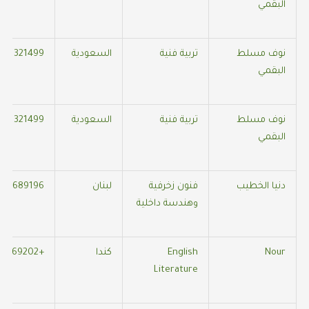
البقمي
نوف مسلط
تربية فنية
السعودية
561321499
البقمي
نوف مسلط
تربية فنية
السعودية
561321499
البقمي
دنيا الخطيب
فنون زخرفية
لبنان
55689196
وهندسة داخلية
Nour
English
كندا
+966509469202
Literature