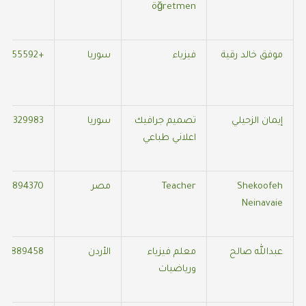
öğretmen
موفق خالد رقية
فيزياء
سوريا
+905366855592
إيمان الزحيلي
تصميم جرافيك
سوريا
511329983
اعلاني طباعي
Shekoofeh
Teacher
مصر
387894370
Neinavaie
عبدالله صالح
معلم فيزياء
الأردن
551889458
ورياضيات