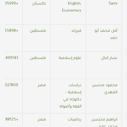
Sami
English,
باكستان
+905352135999
Economics
أمل محمد أبو
فيزياء
فلسطين
+905016055898
حمد
بشار كيال
علوم إسلامية
فلسطين
350499143
محمود محسن
دراسات
مصر
062027809
المهدي
إسلامية –
دكتوراه في
الفقه وأصوله
ابراهيم محيسن
رياضيات
مصر
+201068988125
محمد علام