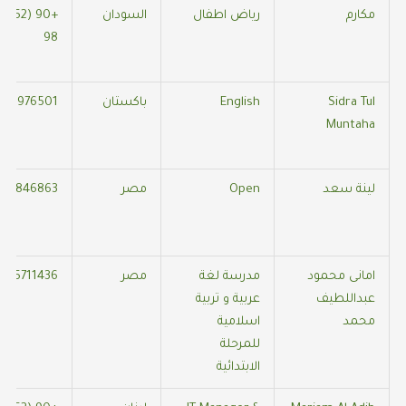
مكارم
رياض اطفال
السودان
98
Sidra Tul
English
باكستان
012976501
Muntaha
لينة سعد
Open
مصر
357846863
امانى محمود
مدرسة لغة
مصر
545711436
عبداللطيف
عربية و تربية
محمد
اسلامية
للمرحلة
الابتدائية