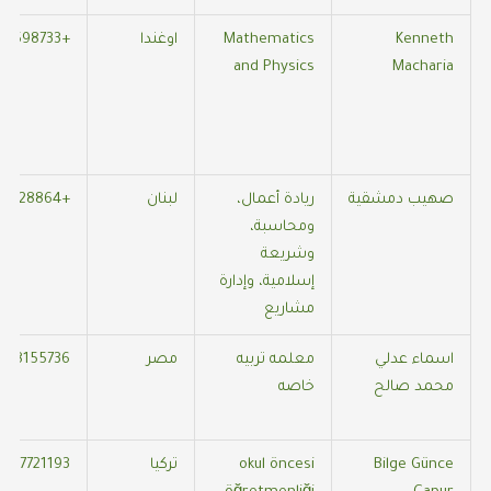
Kenneth
Mathematics
اوغندا
+254725598733
and Physics
Macharia
صهيب دمشقية
ريادة أعمال،
لبنان
+905354528864
ومحاسبة،
وشريعة
إسلامية، وإدارة
مشاريع
اسماء عدلي
معلمه تربيه
مصر
588155736
محمد صالح
خاصه
Bilge Günce
okul öncesi
تركيا
457721193