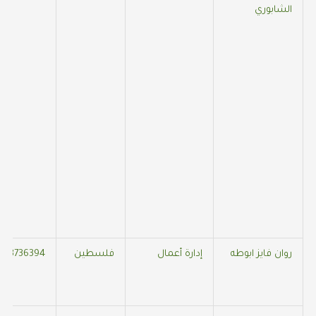
الشابوري
روان فايز ابوطه
إدارة أعمال
فلسطين
523736394