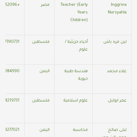
Inggrina
Teacher (Early
مصر
+905350652096
Years
Nursyahla
Children)
لين قره باش
أحياء جزيئية /
فلسطين
317390731
علوم
علاء محمد
هندسة طبية
اليمن
59284990
حيوية
عمر ابوليل
علوم اسلامية
فلسطين
5318219731
ليلى صالح
محاسبه
اليمن
778277021