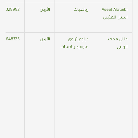
Aseel Alotaibi
رياضيات
الأردن
433329992
اسيل العتيبي
منال محمد
دبلوم تربوي
الأردن
522648725
الزعبي
علوم و رياضيات