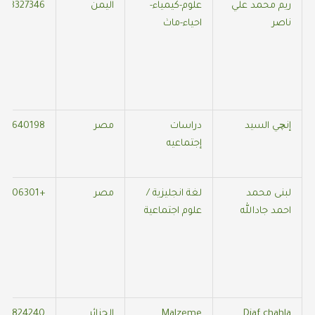
ريم محمد علي
علوم-كيمياء-
اليمن
528327346
ناصر
احياء-ماث
إنچي السيد
دراسات
مصر
561640198
إجتماعيه
لبنى محمد
لغة انجليزية /
مصر
+31687406301
احمد جادالله
علوم اجتماعية
Diaf chahla
Malzeme
الجزائر
59824240