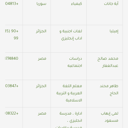
آية جانات
كيمياء
سوريا
+971566104813
إميليا
لغات اجنبية و
الجزائر
اداب إنجليزي
99
محمد صالح
دراسات
مصر
543774840
عبدالغفار
اجتماعيه
طاهر محند
معلم اللغة
الجزائر
+213779803847
الحاج
العربية و التربية
الاسلامية
لمى إيهاب
ادارة ، مدرسة
مصر
+905541938322
مسعود
انجليزي ،