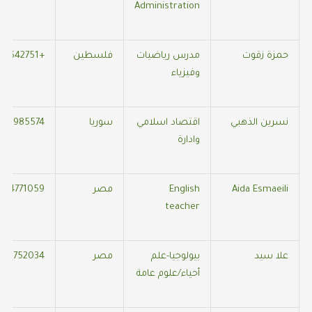
Administration
حمزة زقوت
مدرس رياضيات
فلسطين
+905370642751
وفيزياء
نسرين الذهبي
اقتصاد اسلامي
سوريا
536985574
وادارة
Aida Esmaeili
English
مصر
054771059
teacher
علا سيد
بيولوجيا-علم
مصر
528752034
أحياء/علوم عامة