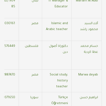
Mariam Al Adib
IT Manager &
لبنان
85
Educator
آلاء السيد
Islamic and
مصر
502030161
محمود راشد
Arabic teacher
حسام محمد
دكتوراة أصول
فلسطين
421576449
عطا كردية
دين
Marwa deyab
Social study,
مصر
502887470
history
teacher
ابراهيم حسن
Türkçe
سوريا
519371650
Öğretmeni