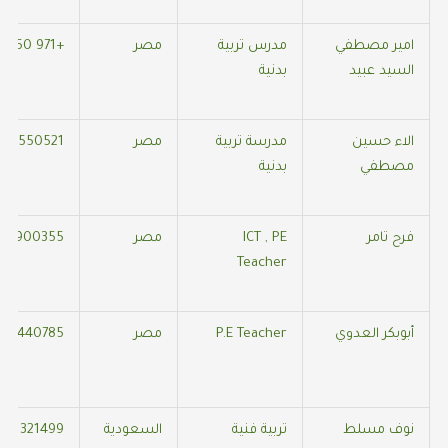
امير مصطفي
مدرس تربية
مصر
+971 50 765 1505
السيد عبيد
بدنية
الاء حسين
مدرسة تربية
مصر
229550521
مصطفي
بدنية
فرح تامر
ICT , PE
مصر
10900355
Teacher
أبوبكر العدوي
P.E Teacher
مصر
368440785
نوف مسلط
تربية فنية
السعودية
561321499