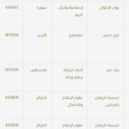
روان الإخوان
إسلامية وقرآن
سوريا
378636667
كريم
فرح حبش
معماري
الأردن
380817694
رغد بحر
أحياء جزيئية
فلسطين
013373109
وعلم وراثة
حسيبة ناريمان
علوم الإعلام
الجزائر
558435828
بلعباس
والاتصال
حسيبة ناريمان
علوم الإعلام
الجزائر
558435828