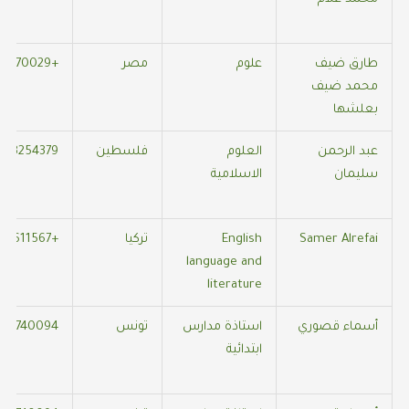
طارق ضيف
علوم
مصر
+971569870029
محمد ضيف
بعلشها
عبد الرحمن
العلوم
فلسطين
373254379
سليمان
الاسلامية
Samer Alrefai
English
تركيا
+905356611567
language and
literature
أسماء قصوري
استاذة مدارس
تونس
28740094
ابتدائية