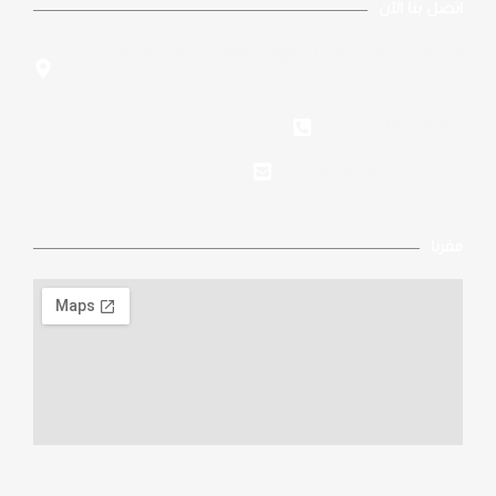
اتصل بنا الآن
Adnan Kahveci, Davutpaşa Cd. No:19, 34528, 34528
Beylikdüzü/İstanbul
95 55 361 539 90+
info@alaqsaschools.com
مقرنا